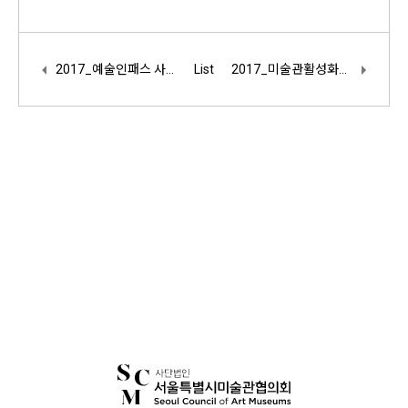
2017_예술인패스 사업 참여 요청
List
2017_미술관활성화사업 하반기 <큐레이터 학교> 사업 선정