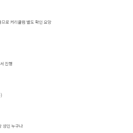
하므로 커리큘럼 별도 확인 요망
서 진행
수)
상 성인 누구나