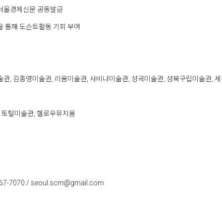
㈜서울경제신문 공동발급
 통해 도슨트활동 기회 부여
술관, 김종영미술관, 리움미술관, 사비나미술관, 성곡미술관, 성북구립미술관, 
, 토탈미술관, 헬로우뮤지움
070 / seoul.scm@gmail.com