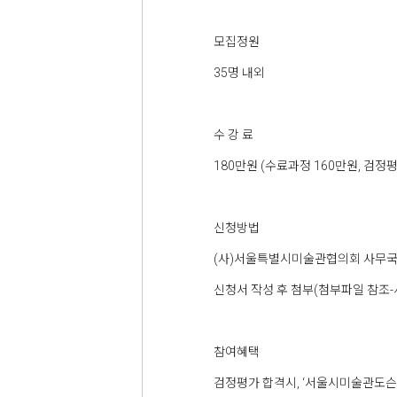
모집정원
35명 내외
수 강 료
180만원 (수료과정 160만원, 검정평
신청방법
(사)서울특별시미술관협의회 사무국 이메
신청서 작성 후 첨부(첨부파일 참조
참여혜택
검정평가 합격시, ‘서울시미술관도슨