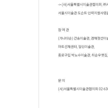
-> (사)서울특별시미술관협의회, 
서울시미술관 도슨트 인력지원사업을
참 여 관
(가나다순) 간송미술관, 겸재정선미
아트선재센터, 일민미술관,
종로구립 박노수미술관, 최순우옛집
문 의
(사)서울특별시미술관협의회 02-6367-7