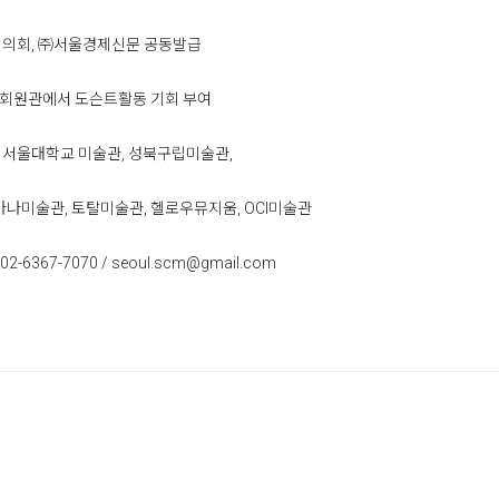
회, ㈜서울경제신문 공동발급
관에서 도슨트활동 기회 부여
 서울대학교 미술관, 성북구립미술관,
술관, 토탈미술관, 헬로우뮤지움, OCI미술관
67-7070 / seoul.scm@gmail.com