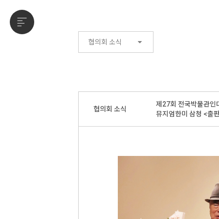
협의회 소식
제27회 전국박물관인대
협의회 소식
뮤지엄한미 삼청 <출판