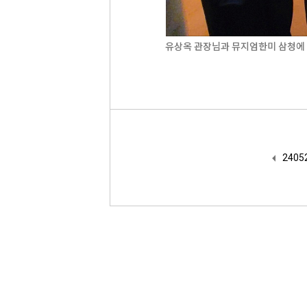
유상옥 관장님과 뮤지엄한미 삼청에 
240524_