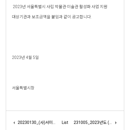
2023년 서울특별시 사립 박물관·미술관 활성화 사업 지원
대상기관과 보조금액을 붙임과 같이 공고합니다.
2023년 4월 5일
서울특별시장
20230130_(사)서미협 제6차 정기총회 개최
List
231005_2023년도 (사)서미협 이사회 개최