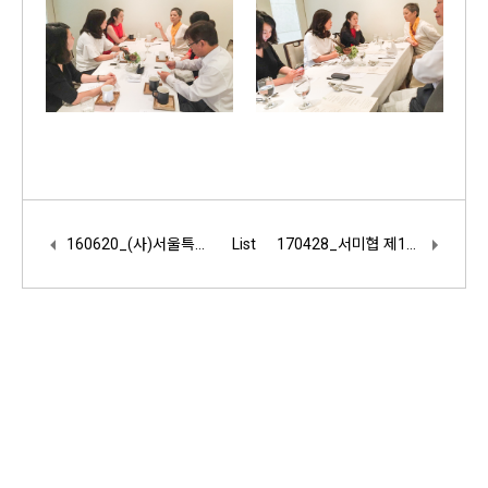
160620_(사)서울특별시미술관협의회 사업자등록증 발부
List
170428_서미협 제1차 정기총회