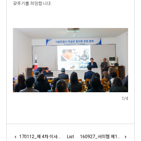
갖추기를 희망합니다.
1
/
4
170112_제 4차 이사회
List
160927_서미협 제1차 임시총회 개최